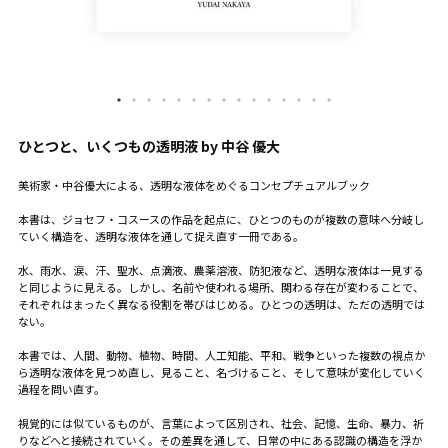
ひとつと、いくつもの透明液 by 中谷 優大
美術家・中谷優大による、透明な液体をめぐるコンセプチュアルブック
本書は、ジョセフ・コスースの作品を起点に、ひとつのものが複数の意味へ分岐し
ていく構造を、透明な液体を通して捉え直す一冊である。
水、雨水、涙、汗、聖水、点滴液、農薬溶液、防犯液など、透明な液体は一見する
と同じように見える。しかし、名前や使われる場所、関わる存在が変わることで、
それぞれはまったく異なる役割を帯びはじめる。ひとつの透明は、ただの透明では
ない。
本書では、人間、動物、植物、時間、人工知能、平和、戦争といった複数の視点か
ら透明な液体を見つめ直し、見ること、名づけること、そして意味が変化していく
過程を問い直す。
視覚的には似ているものが、言葉によって区別され、社会、記憶、生命、暴力、祈
りなどへと接続されていく。その差異を通して、日常の中にある認識の構造を浮か