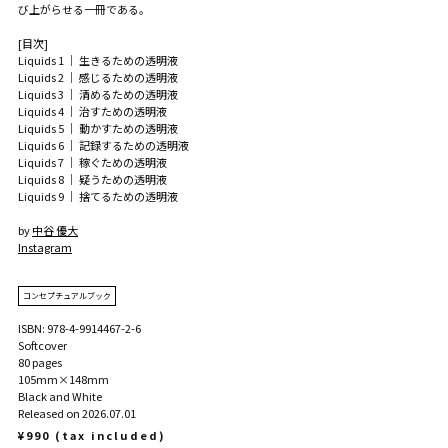
び上がらせる一冊である。
[目次]
Liquids 1 ｜ 生きるための透明液
Liquids 2 ｜ 感じるための透明液
Liquids 3 ｜ 清めるための透明液
Liquids 4 ｜ 治すための透明液
Liquids 5 ｜ 動かすための透明液
Liquids 6 ｜ 記録するための透明液
Liquids 7 ｜ 稼ぐための透明液
Liquids 8 ｜ 疑うための透明液
Liquids 9 ｜ 捨てるための透明液
by
中谷 優大
Instagram
コンセプチュアルブック
ISBN: 978-4-9914467-2-6
Softcover
80 pages
105mm×148mm
Black and White
Released on 2026.07.01
¥990 (tax included)